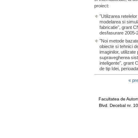
proiect:
"Utilizarea retelelo
modelarea si simula
fabricatie", grant 
desfasurare 2005-
"Noi metode bazate 
obiecte si tehnici 
imaginilor, utilizat
supravegherea siste
inteligente", grant
de tip Idei, perioa
« pr
Facultatea de Automa
Blvd. Decebal nr. 