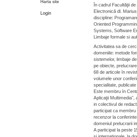
Harta site
În cadrul Facultăţii d
Electronică dl. Mariu
Login
discipline: Programare
Oriented Programming
Systems, Software En
Limbaje formale si au
Activitatea sa de cerc
domeniile: metode for
sistemelor, limbaje d
pe obiecte, prelucrare
68 de articole în revist
volumele unor conferin
specialitate, publicat
Este membru în Centr
Aplicaţii Multimedia"
in colectivul de redact
participat ca membru 
recenzor la conferinte
domeniul prelucrarii i
A participat la peste 
si internationale, la d