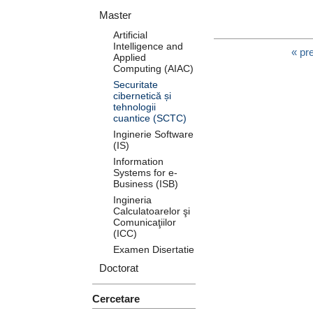
Master
Artificial
Intelligence and
« pr
Applied
Computing (AIAC)
Securitate
cibernetică și
tehnologii
cuantice (SCTC)
Inginerie Software
(IS)
Information
Systems for e-
Business (ISB)
Ingineria
Calculatoarelor şi
Comunicaţiilor
(ICC)
Examen Disertatie
Doctorat
Cercetare