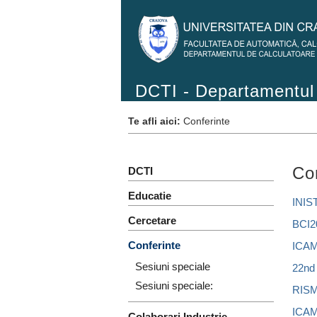
DCTI - Departamentul 
Te afli aici:
Conferinte
Co
DCTI
Educatie
INIS
Cercetare
BCI2
Conferinte
ICA
Sesiuni speciale
22nd
Sesiuni speciale:
RISM
ICA
Colaborari Industrie