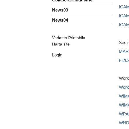
ICA
News03
ICA
News04
ICA
Varianta Printabila
Sesiu
Harta site
MAR
Login
FI20
Work
Work
WIM
WIM
WPAA
WND